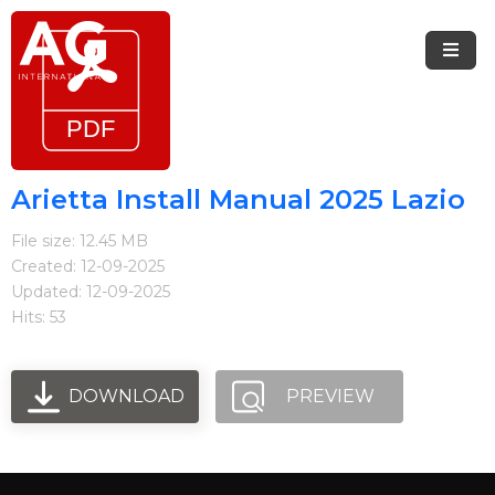
Menu
Accueil
Marques
Arietta Install Manual 2025 Lazio
Arietta
File size: 12.45 MB
Created: 12-09-2025
Elica
Updated: 12-09-2025
Hits: 53
FIREMAGIC
Kobe
DOWNLOAD
PREVIEW
Steel
Blogue