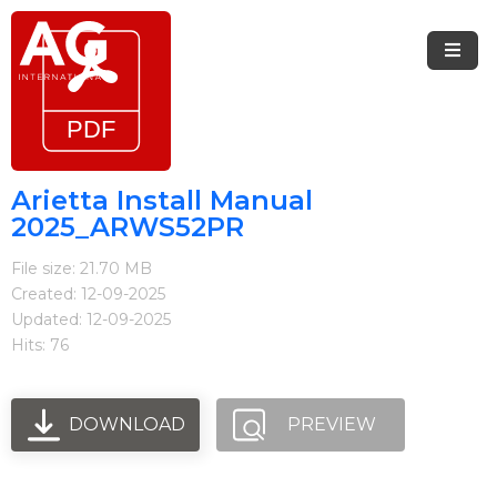
Menu
Accueil
Marques
Arietta Install Manual
2025_ARWS52PR
Arietta
File size: 21.70 MB
Elica
Created: 12-09-2025
Updated: 12-09-2025
FIREMAGIC
Hits: 76
Kobe
Steel
DOWNLOAD
PREVIEW
Blogue